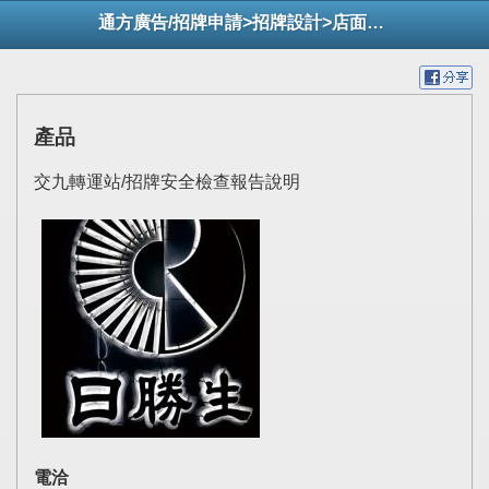
通方廣告/招牌申請>招牌設計>店面整修
產品
交九轉運站/招牌安全檢查報告說明
電洽