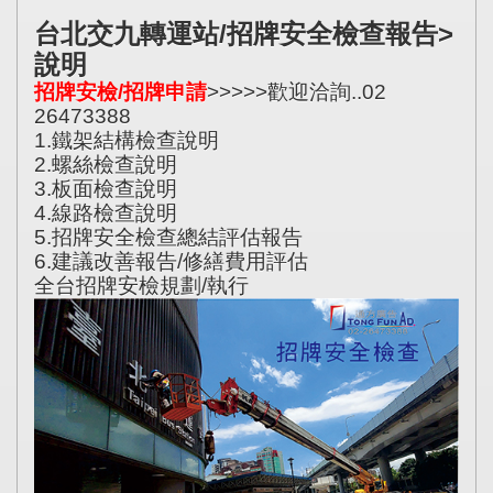
台北交九轉運站/招牌安全檢查報告>
說明
招牌安檢/招牌申請
>>>>>歡迎洽詢..02
26473388
1.鐵架結構檢查說明
2.螺絲檢查說明
3.板面檢查說明
4.線路檢查說明
5.招牌安全檢查總結評估報告
6.建議改善報告/修繕費用評估
全台招牌安檢規劃/執行